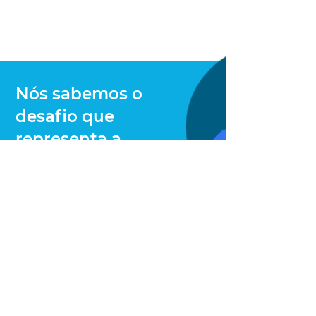
Nós sabemos o
desafio que
representa a
revolução digital
para a sua
organização
Contate-nos