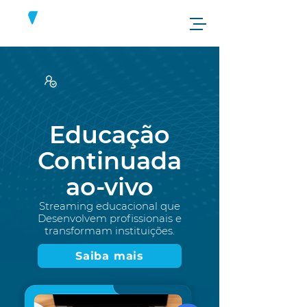
Potencialize seus
resultados
Educação
Continuada
ao-vivo
Streaming educacional que
Desenvolvem profissionais e
transformam instituições.
Saiba mais