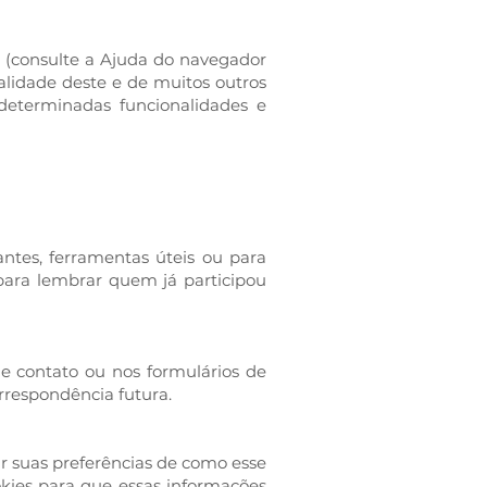
 (consulte a Ajuda do navegador
nalidade deste e de muitos outros
 determinadas funcionalidades e
antes, ferramentas úteis ou para
para lembrar quem já participou
 contato ou nos formulários de
rrespondência futura.
ir suas preferências de como esse
okies para que essas informações