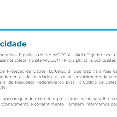
Sobre
O que fazemos
Loca
acidade
para nós. É política do site WDCOM - Mídia Digital respeita
samos coletar no site
WDCOM - Mídia Digital
, e outros sit
 Proteção de Dados (13.709/2018) que traz garantias de 
fundamentais de liberdade e o livre desenvolvimento da per
eral da República Federativa do Brasil, o Código de Defes
/14).
is apenas quando realmente precisamos delas para lhe for
seu conhecimento e consentimento. Também informamos po