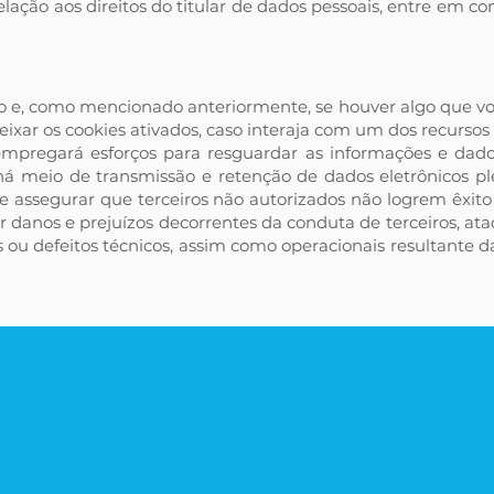
lação aos direitos do titular de dados pessoais, entre em co
o e, como mencionado anteriormente, se houver algo que vo
ixar os cookies ativados, caso interaja com um dos recursos
mpregará esforços para resguardar as informações e dados 
á meio de transmissão e retenção de dados eletrônicos pl
assegurar que terceiros não autorizados não logrem êxito
 danos e prejuízos decorrentes da conduta de terceiros, ataq
 ou defeitos técnicos, assim como operacionais resultante da
Contate-nos
esafio