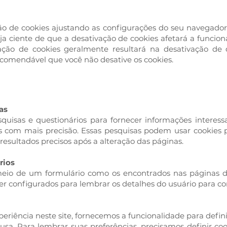
ão de cookies ajustando as configurações do seu navegador
eja ciente de que a desativação de cookies afetará a funcio
ivação de cookies geralmente resultará na desativação de
recomendável que você não desative os cookies.
as
uisas e questionários para fornecer informações interess
s com mais precisão. Essas pesquisas podem usar cookies 
esultados precisos após a alteração das páginas.
rios
eio de um formulário como os encontrados nas páginas de
r configurados para lembrar os detalhes do usuário para co
riência neste site, fornecemos a funcionalidade para defin
usa. Para lembrar suas preferências, precisamos definir co