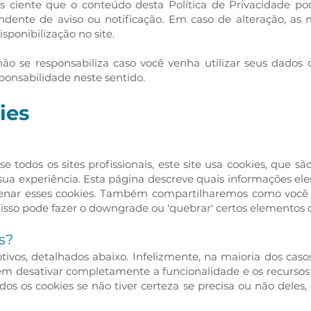
os ciente que o conteúdo desta Política de Privacidade pod
dente de aviso ou notificação. Em caso de alteração, as
sponibilização no site.
o se responsabiliza caso você venha utilizar seus dados d
ponsabilidade neste sentido.
ies
odos os sites profissionais, este site usa cookies, que s
ua experiência. Esta página descreve quais informações el
enar esses cookies. Também compartilharemos como você 
sso pode fazer o downgrade ou 'quebrar' certos elementos d
s?
otivos, detalhados abaixo. Infelizmente, na maioria dos cas
sem desativar completamente a funcionalidade e os recursos 
s os cookies se não tiver certeza se precisa ou não deles, 