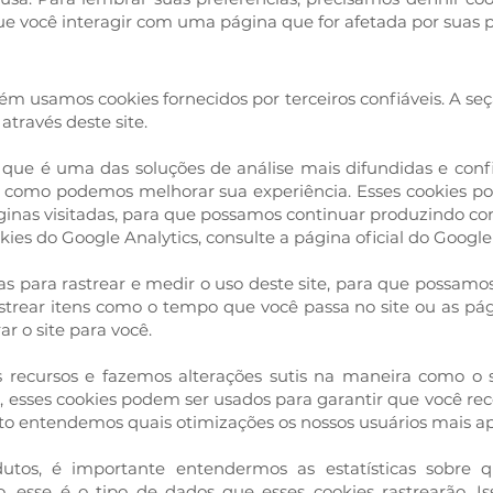
você interagir com uma página que for afetada por suas p
m usamos cookies fornecidos por terceiros confiáveis. A seç
através deste site.
, que é uma das soluções de análise mais difundidas e confi
e como podemos melhorar sua experiência. Esses cookies p
ginas visitadas, para que possamos continuar produzindo co
es do Google Analytics, consulte a página oficial do Google 
das para rastrear e medir o uso deste site, para que possa
strear itens como o tempo que você passa no site ou as pág
 o site para você.
 recursos e fazemos alterações sutis na maneira como o 
 esses cookies podem ser usados ​​para garantir que você r
nto entendemos quais otimizações os nossos usuários mais a
s, é importante entendermos as estatísticas sobre qua
 esse é o tipo de dados que esses cookies rastrearão. Is